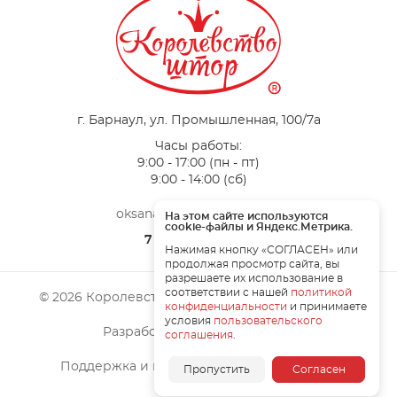
г. Барнаул, ул. Промышленная, 100/7a
Часы работы:
9:00 - 17:00 (пн - пт)
9:00 - 14:00 (сб)
oksana-vertograd@mail.ru
На этом сайте используются
cookie-файлы и Яндекс.Метрика.
7 (923) 564-54-55
Нажимая кнопку «СОГЛАСЕН» или
продолжая просмотр сайта, вы
разрешаете их использование в
соответствии с нашей
политикой
© 2026 Королевство штор. Все права защищены
конфиденциальности
и принимаете
условия
пользовательского
Разработка сайта –
ZAHAROV
соглашения
.
Поддержка и продвижение —
BTB digital
Пропустить
Согласен