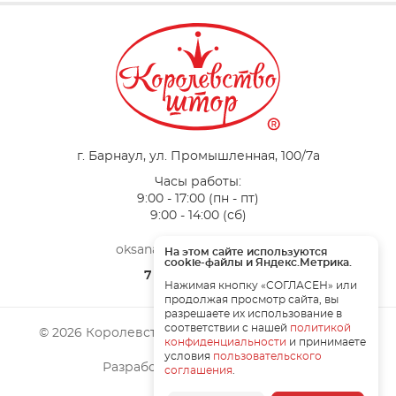
г. Барнаул, ул. Промышленная, 100/7a
Часы работы:
9:00 - 17:00 (пн - пт)
9:00 - 14:00 (сб)
oksana-vertograd@mail.ru
На этом сайте используются
cookie-файлы и Яндекс.Метрика.
7 (923) 564-54-55
Нажимая кнопку «СОГЛАСЕН» или
продолжая просмотр сайта, вы
разрешаете их использование в
соответствии с нашей
политикой
© 2026 Королевство штор. Все права защищены
конфиденциальности
и принимаете
условия
пользовательского
Разработка сайта –
ZAHAROV
соглашения
.