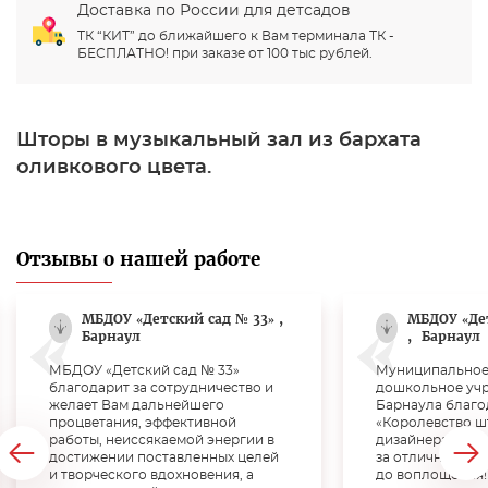
Доставка по России для детсадов
ТК “КИТ” до ближайшего к Вам терминала ТК -
БЕСПЛАТНО! при заказе от 100 тыс рублей.
Шторы в музыкальный зал из бархата
оливкового цвета.
Отзывы о нашей работе
МБДОУ «Детский сад № 33» ,
МБДОУ «Де
Барнаул
,
Барнаул
МБДОУ «Детский сад № 33»
Муниципальное
благодарит за сотрудничество и
дошкольное учр
желает Вам дальнейшего
Барнаула благо
процветания, эффективной
«Королевство ш
работы, неиссякаемой энергии в
дизайнера Верт
достижении поставленных целей
за отличную раб
и творческого вдохновения, а
до воплощения!!