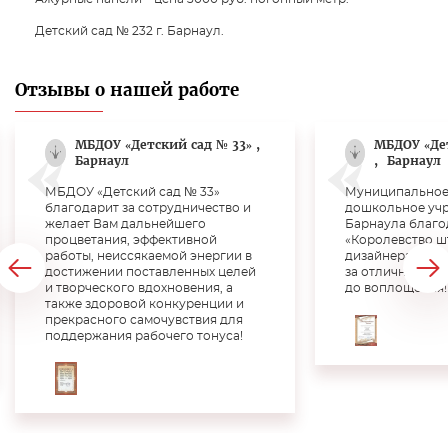
Детский сад № 232 г. Барнаул.
Отзывы о нашей работе
МБДОУ «Детский сад № 33» ,
МБДОУ «Де
Барнаул
,
Барнаул
МБДОУ «Детский сад № 33»
Муниципальное
благодарит за сотрудничество и
дошкольное учр
желает Вам дальнейшего
Барнаула благо
процветания, эффективной
«Королевство ш
работы, неиссякаемой энергии в
дизайнера Верт
достижении поставленных целей
за отличную раб
и творческого вдохновения, а
до воплощения!!
также здоровой конкуренции и
прекрасного самочувствия для
поддержания рабочего тонуса!