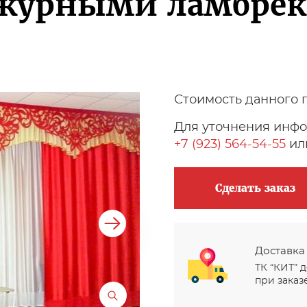
ажурными ламбре
Стоимость данного 
Для уточнения инфо
+7 (923) 564-54-55
или
Сделать заказ
Доставка
ТК “КИТ” 
при заказе