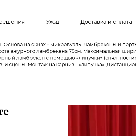
 решения
Уход
Доставка и оплата
 Основа на окнах – микровуаль. Ламбрекены и пор
сота ажурного ламбрекена 75см. Максимальная шир
урный ламбрекен с помощью «липучки» (снял, пости
в, и сцены. Монтаж на карниз - «липучка». Дистанц
те