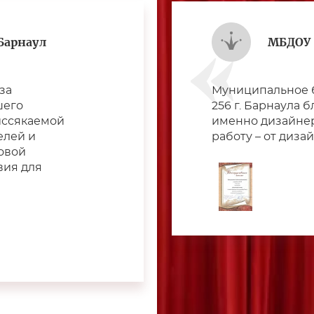
Барнаул
МБДОУ 
за
Муниципальное 
шего
256 г. Барнаула 
иссякаемой
именно дизайнер
елей и
работу – от диза
ровой
вия для