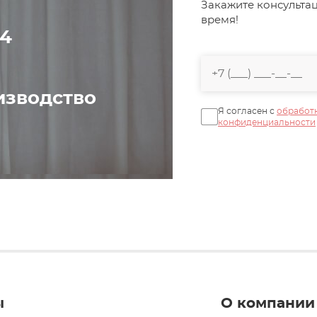
Закажите консульта
время!
44
изводство
Я согласен с
обработ
конфиденциальности
ы
О компании