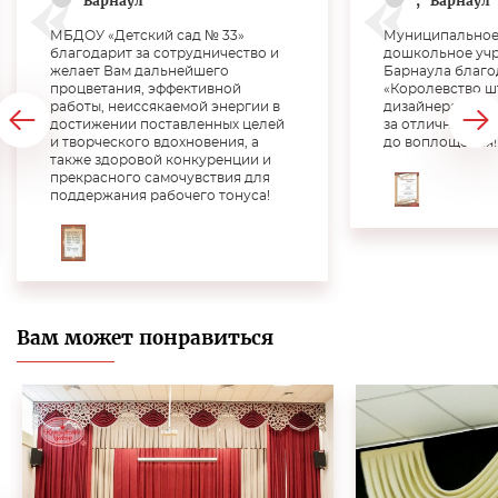
Барнаул
,
Барнаул
МБДОУ «Детский сад № 33»
Муниципальное
благодарит за сотрудничество и
дошкольное учр
желает Вам дальнейшего
Барнаула благо
процветания, эффективной
«Королевство ш
работы, неиссякаемой энергии в
дизайнера Верт
достижении поставленных целей
за отличную раб
и творческого вдохновения, а
до воплощения!!
также здоровой конкуренции и
прекрасного самочувствия для
поддержания рабочего тонуса!
Вам может понравиться