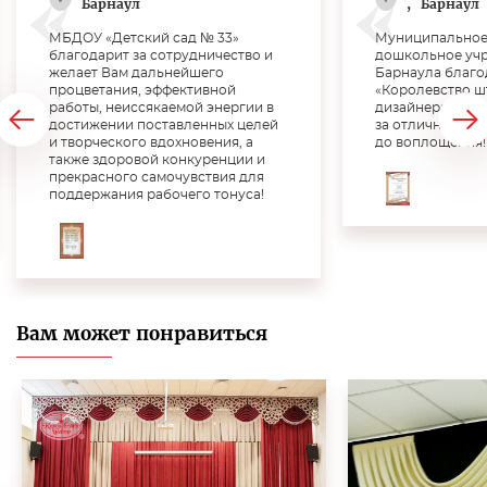
Барнаул
,
Барнаул
МБДОУ «Детский сад № 33»
Муниципальное
благодарит за сотрудничество и
дошкольное учр
желает Вам дальнейшего
Барнаула благо
процветания, эффективной
«Королевство ш
работы, неиссякаемой энергии в
дизайнера Верт
достижении поставленных целей
за отличную раб
и творческого вдохновения, а
до воплощения!!
также здоровой конкуренции и
прекрасного самочувствия для
поддержания рабочего тонуса!
Вам может понравиться