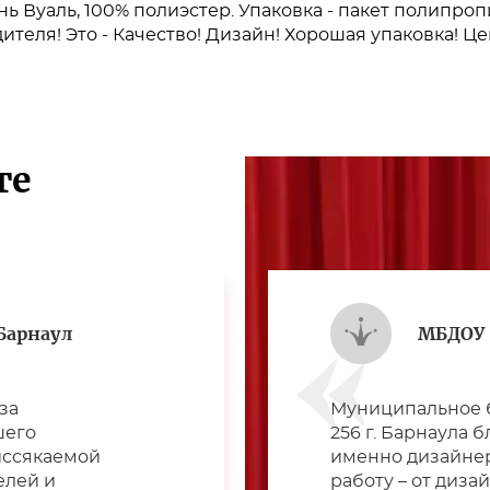
нь Вуаль, 100% полиэстер. Упаковка - пакет полипро
теля! Это - Качество! Дизайн! Хорошая упаковка! Це
те
Барнаул
МБДОУ 
за
Муниципальное 
шего
256 г. Барнаула 
иссякаемой
именно дизайнер
елей и
работу – от диза