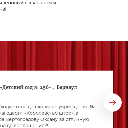
пиленовый с клапаном и
на!
«Детский сад № 256» ,
Барнаул
бюджетное дошкольное учреждение №
благодарит «Королевство штор», а
а Вертоградову Оксану, за отличную
йна до воплощения!!!