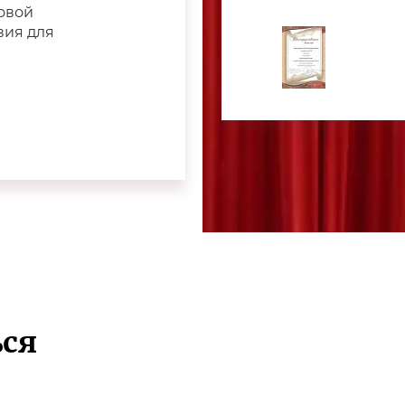
ровой
вия для
ся