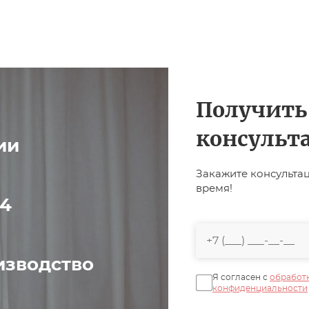
Получить
консульт
ии
Закажите консульта
время!
44
изводство
Я согласен с
обработ
конфиденциальности