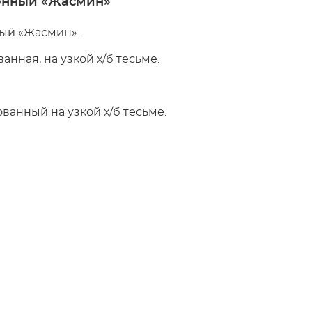
онный «Жасмин»
ный «Жасмин».
анная, на узкой х/б тесьме.
анный на узкой х/б тесьме.