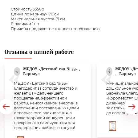
Стоимость 3550р
Длина по карнизу-170 см
Максимальная высота-71 см
В наличии 1 шт
Причина продажи- не тот цвет по техзаданию!
Отзывы о нашей работе
МБДОУ «Детский сад № 33» ,
МБДОУ «Де
Барнаул
,
Барнаул
МБДОУ «Детский сад № 33»
Муниципальное
благодарит за сотрудничество и
дошкольное учр
желает Вам дальнейшего
Барнаула благо
процветания, эффективной
«Королевство ш
работы, неиссякаемой энергии в
дизайнера Верт
достижении поставленных целей
за отличную раб
и творческого вдохновения, а
до воплощения!!
также здоровой конкуренции и
прекрасного самочувствия для
поддержания рабочего тонуса!