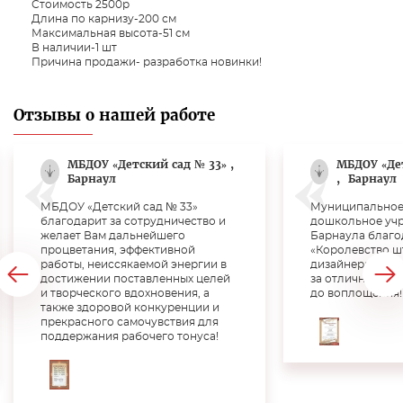
Стоимость 2500р
Длина по карнизу-200 см
Максимальная высота-51 см
В наличии-1 шт
Причина продажи- разработка новинки!
Отзывы о нашей работе
МБДОУ «Детский сад № 33» ,
МБДОУ «Де
Барнаул
,
Барнаул
МБДОУ «Детский сад № 33»
Муниципальное
благодарит за сотрудничество и
дошкольное учр
желает Вам дальнейшего
Барнаула благо
процветания, эффективной
«Королевство ш
работы, неиссякаемой энергии в
дизайнера Верт
достижении поставленных целей
за отличную раб
и творческого вдохновения, а
до воплощения!!
также здоровой конкуренции и
прекрасного самочувствия для
поддержания рабочего тонуса!