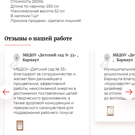
Стоимость 2500р
Длина по карнизу-250 см
Максимальная высота-52 см
В наличии 1 шт
Причина продажи- сделали лишний!
Отзывы о нашей работе
МБДОУ «Детский сад № 33» ,
МБДОУ «Де
Барнаул
,
Барнаул
МБДОУ «Детский сад № 33»
Муниципальное
благодарит за сотрудничество и
дошкольное учр
желает Вам дальнейшего
Барнаула благо
процветания, эффективной
«Королевство ш
работы, неиссякаемой энергии в
дизайнера Верт
достижении поставленных целей
за отличную раб
и творческого вдохновения, а
до воплощения!!
также здоровой конкуренции и
прекрасного самочувствия для
поддержания рабочего тонуса!